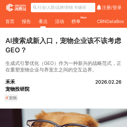
注册/
登录
New
首页
报告
看点
活动
榜单
CBNDataBox
AI搜索成新入口，宠物企业该不该考虑
GEO？
生成式引擎优化（GEO）作为一种新兴的战略范式，正
在重塑宠物企业与养宠主之间的交互边界。
禾禾
2026.02.26
宠物投研院
#
宠物