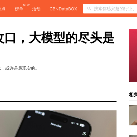
NEW
看点
榜单
活动
CBNDataBOX
I改口，大模型的尽头是
式，或许是最现实的。
相