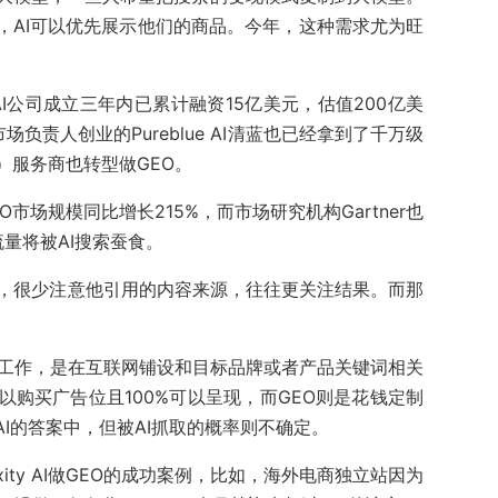
，AI可以优先展示他们的商品。今年，这种需求尤为旺
tyAI公司成立三年内已累计融资15亿美元，估值200亿美
负责人创业的Pureblue AI清蓝也已经拿到了千万级
）服务商也转型做GEO。
O市场规模同比增长215%，而市场研究机构Gartner也
流量将被AI搜索蚕食。
时，很少注意他引用的内容来源，往往更关注结果。而那
要工作，是在互联网铺设和目标品牌或者产品关键词相关
以购买广告位且100%可以呈现，而GEO则是花钱定制
AI的答案中，但被AI抓取的概率则不确定。
xity AI做GEO的成功案例，比如，海外电商独立站因为