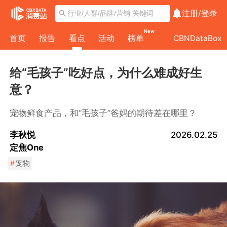
注册/
登录
New
首页
报告
看点
活动
榜单
CBNDataBox
给“毛孩子”吃好点，为什么难成好生
意？
宠物鲜食产品，和“毛孩子”爸妈的期待差在哪里？
李秋悦
2026.02.25
定焦One
#
宠物