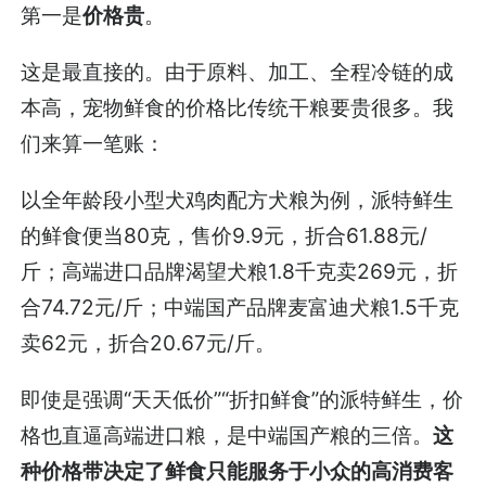
第一是
价格贵
。
这是最直接的。由于原料、加工、全程冷链的成
本高，宠物鲜食的价格比传统干粮要贵很多。我
们来算一笔账：
以全年龄段小型犬鸡肉配方犬粮为例，派特鲜生
的鲜食便当80克，售价9.9元，折合61.88元/
斤；高端进口品牌渴望犬粮1.8千克卖269元，折
合74.72元/斤；中端国产品牌麦富迪犬粮1.5千克
卖62元，折合20.67元/斤。
即使是强调“天天低价”“折扣鲜食”的派特鲜生，价
格也直逼高端进口粮，是中端国产粮的三倍。
这
种价格带决定了
鲜食
只能服务于小众的高消费客