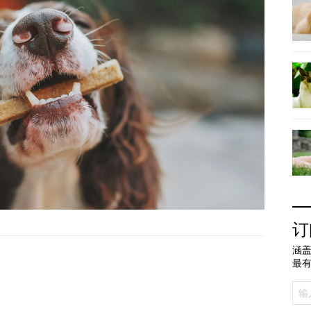
订
涵盖
最