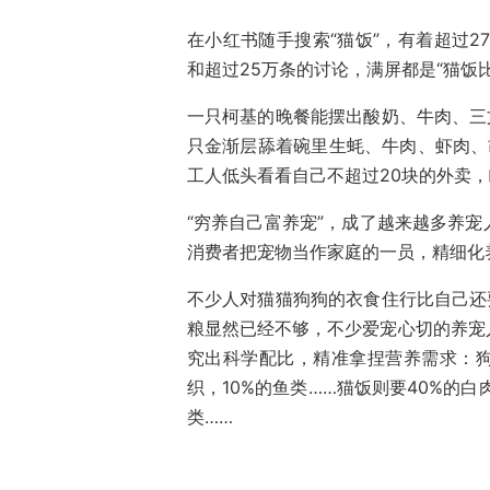
在小红书随手搜索“猫饭”，有着超过2
和超过25万条的讨论，满屏都是“猫饭
一只柯基的晚餐能摆出酸奶、牛肉、三
只金渐层舔着碗里生蚝、牛肉、虾肉、
工人低头看看自己不超过20块的外卖，
“穷养自己富养宠”，成了越来越多养
消费者把宠物当作家庭的一员，精细化
不少人对猫猫狗狗的衣食住行比自己还
粮显然已经不够，不少爱宠心切的养宠
究出科学配比，精准拿捏营养需求：狗饭
织，10%的鱼类……猫饭则要40%的白
类……