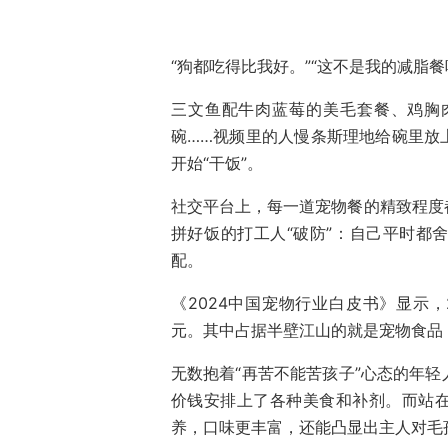
“狗都吃得比我好。”“这不是我的减脂餐
三文鱼配牛肉蓝莓的美毛套餐、鸡胸
碗……视频里的人慢条斯理地给碗里放
开始“干饭”。
社交平台上，每一道宠物餐的精致程度
拼好饭的打工人“破防”：自己平时都
配。
《2024中国宠物行业白皮书》显示，
元。其中占据半壁江山的就是宠物食品，
无数抱着“再苦不能苦孩子”心态的年
价钱安排上了各种美食和补剂。而站
养，口味更丰富，还能凸显出主人对毛