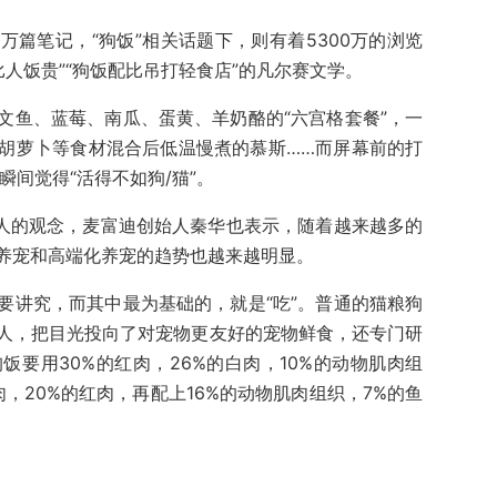
7万篇笔记，“狗饭”相关话题下，则有着5300万的浏览
比人饭贵”“狗饭配比吊打轻食店”的凡尔赛文学。
文鱼、蓝莓、南瓜、蛋黄、羊奶酪的“六宫格套餐”，一
胡萝卜等食材混合后低温慢煮的慕斯……而屏幕前的打
瞬间觉得“活得不如狗/猫”。
宠人的观念，麦富迪创始人秦华也表示，随着越来越多的
养宠和高端化养宠的趋势也越来越明显。
要讲究，而其中最为基础的，就是“吃”。普通的猫粮狗
人，把目光投向了对宠物更友好的宠物鲜食，还专门研
要用30%的红肉，26%的白肉，10%的动物肌肉组
肉，20%的红肉，再配上16%的动物肌肉组织，7%的鱼