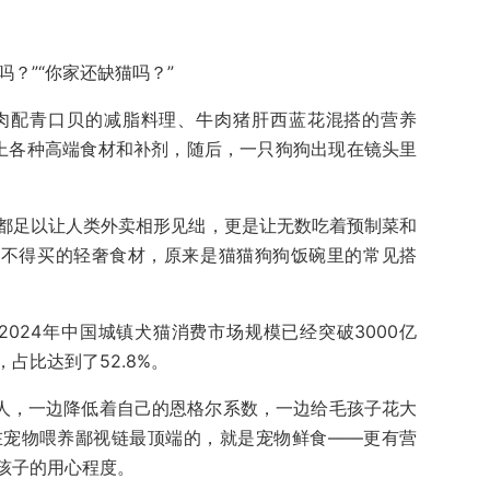
吗？”“你家还缺猫吗？”
肉配青口贝的减脂料理、牛肉猪肝西蓝花混搭的营养
上各种高端食材和补剂，随后，一只狗狗出现在镜头里
都足以让人类外卖相形见绌，更是让无数吃着预制菜和
舍不得买的轻奢食材，原来是猫猫狗狗饭碗里的常见搭
2024年中国城镇犬猫消费市场规模已经突破3000亿
占比达到了52.8%。
轻人，一边降低着自己的恩格尔系数，一边给毛孩子花大
在宠物喂养鄙视链最顶端的，就是宠物鲜食——更有营
孩子的用心程度。