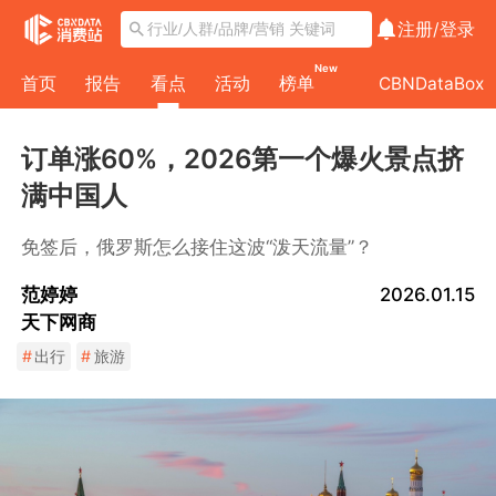
注册/
登录
New
首页
报告
看点
活动
榜单
CBNDataBox
订单涨60%，2026第一个爆火景点挤
满中国人
免签后，俄罗斯怎么接住这波“泼天流量”？
范婷婷
2026.01.15
天下网商
#
出行
#
旅游