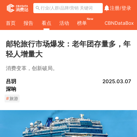
注册/
登录
New
首页
报告
看点
活动
榜单
CBNDataBox
邮轮旅行市场爆发：老年团存量多，年
轻人增量大
消费变革，创新破局。
吕玥
2025.03.07
深响
#
旅游