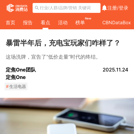
注册/
登录
New
首页
报告
看点
活动
榜单
CBNDataBox
暴雷半年后，充电宝玩家们咋样了？
这场洗牌，宣告了“低价走量”时代的终结。
定焦One团队
2025.11.24
定焦One
#
生活电器