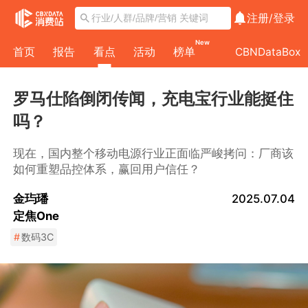
注册/
登录
New
首页
报告
看点
活动
榜单
CBNDataBox
罗马仕陷倒闭传闻，充电宝行业能挺住
吗？
现在，国内整个移动电源行业正面临严峻拷问：厂商该
如何重塑品控体系，赢回用户信任？
金玙璠
2025.07.04
定焦One
#
数码3C