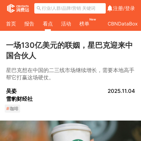
注册/
登录
New
首页
报告
看点
活动
榜单
CBNDataBox
一场130亿美元的联姻，星巴克迎来中
国合伙人
星巴克想在中国的二三线市场继续增长，需要本地高手
帮它打赢这场硬仗。
吴姿
2025.11.04
雪豹财经社
#
咖啡