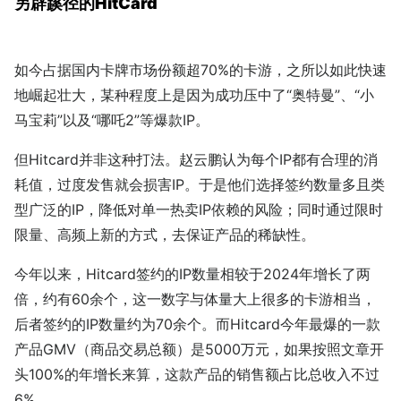
另辟蹊径的HitCard
如今占据国内卡牌市场份额超70%的卡游，之所以如此快速
地崛起壮大，某种程度上是因为成功压中了“奥特曼”、“小
马宝莉”以及“哪吒2”等爆款IP。
但Hitcard并非这种打法。赵云鹏认为每个IP都有合理的消
耗值，过度发售就会损害IP。于是他们选择
签约
数量
多且
类
型
广泛的IP，
降低
对单一热卖IP依赖的风险；同时通过限时
限量、高频上新的方式，去保证产品的稀缺性。
今年以来，Hitcard签约的IP数量相较于2024年增长了两
倍，约有60余个，这一数字与体量大上很多的卡游相当，
后者签约的IP数量约为70余个。而Hitcard今年最爆的一款
产品GMV（商品交易总额）是5000万元，如果按照文章开
头100%的年增长来算，这款产品的销售额占比总收入不过
6%。