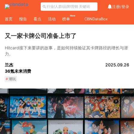
注册/
登录
New
首页
报告
看点
活动
榜单
CBNDataBox
又一家卡牌公司准备上市了
Hitcard接下来要讲的故事，是如何持续验证其卡牌路径的增长与潜
力。
兰杰
2025.09.26
36氪未来消费
#
潮玩