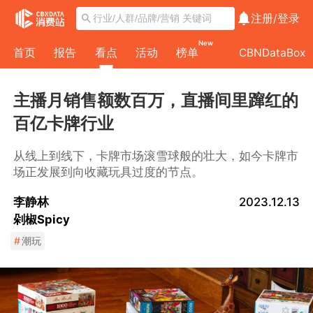
注册/
登录
New
首页
报告
看点
活动
榜单
CBNDataBox
主播月销售额数百万，直播间里蹿红的
百亿卡牌行业
从线上到线下，卡牌市场滚雪球般的壮大，如今卡牌市
场正发展到向收藏玩具过度的节点。
李静林
2023.12.13
剁椒Spicy
#
潮玩