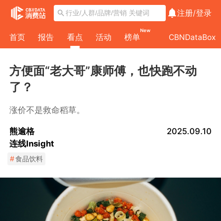
注册/
登录
New
首页
报告
看点
活动
榜单
CBNDataBox
方便面“老大哥”康师傅，也快跑不动
了？
涨价不是救命稻草。
熊逾格
2025.09.10
连线Insight
#
食品饮料