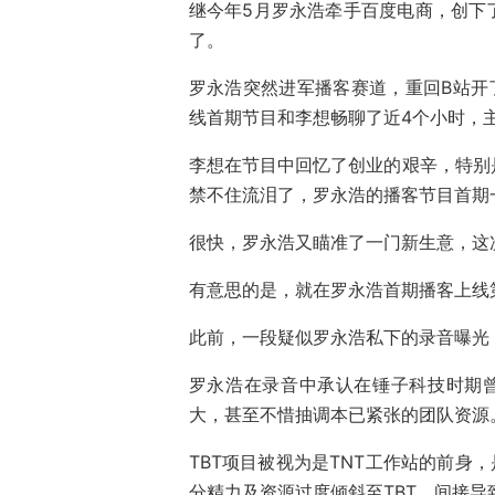
继今年5月罗永浩牵手百度电商，创下
了。
罗永浩突然进军播客赛道，重回B站开
线首期节目和李想畅聊了近4个小时，
李想在节目中回忆了创业的艰辛，特别
禁不住流泪了，罗永浩的播客节目首期
很快，罗永浩又瞄准了一门新生意，这
有意思的是，就在罗永浩首期播客上线
此前，一段疑似罗永浩私下的录音曝光
罗永浩在录音中承认在锤子科技时期曾
大，甚至不惜抽调本已紧张的团队资源
TBT项目被视为是TNT工作站的前身
分精力及资源过度倾斜至TBT，间接