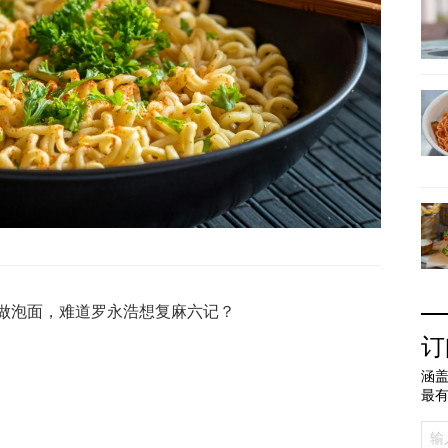
做泡面，难道罗永浩想复麻六记？
订
涵盖
最