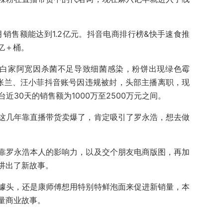
单月销售额能达到1.2亿元。抖音电商排行榜&快手速食推
7亿＋桶。
厂白家阿宽因杀菌不足导致细菌感染，粉饼出现绿色霉
张兰、汪小菲抖音账号因违规被封，头部主播离职，现
台近30天的销售额为1000万至2500万元之间。
这几年靠直播带货卖爆了，肯定吸引了罗永浩，想去做
靠罗永浩本人的影响力，以及交个朋友电商版图，再加
讲出了新故事。
噱头，还是康师傅想用特别特鲜泡面来促进新销量，本
量商业故事。