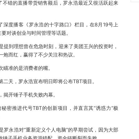
了不错的直播带货销售额后，罗永浩最近又很活跃起来
了深度播客《罗永浩的十字路口》栏目，在8月19号上
主要对谈创业与时间管理等话题。
是提到理想曾在危急时刻，迎来了美团王兴的投资时，
一炮而红，赢得了不少关注和热议。
次瞄准的是消费者的嘴。
第二天，罗永浩宣布明日即将公布TBT项目。
，揭开锤子手机失败内幕。
秘密推进代号TBT的创新项目，并直言其“诱惑力”极
。
，是罗永浩对“重新定义个人电脑”的早期尝试，因为大部
导致锤子手机业务资源错配、资金链断裂而失败。