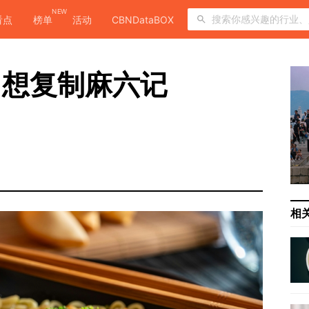
NEW
看点
榜单
活动
CBNDataBOX
，想复制麻六记
相