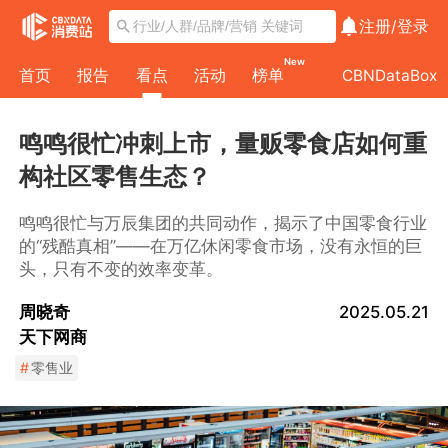
注册/
登录
New
首页
报告
看点
活动
榜单
CBNDataBox
鸣鸣很忙冲刺上市，量贩零食店如何重
构社区零售生态？
鸣鸣很忙与万辰集团的共同动作，揭示了中国零食行业
的“残酷真相”——在万亿休闲零食市场，没有永恒的巨
头，只有不变的效率变革。
周晓奇
2025.05.21
天下网商
#
零售业