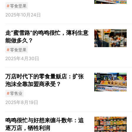
#
零食坚果
2025年10月24日
走“蜜雪路”的鸣鸣很忙，薄利生意
能做多久？
#
零食坚果
2025年4月30日
万店时代下的零食量贩店：扩张
泡沫全靠加盟商承受？
#
零售业
2025年8月19日
鸣鸣很忙与好想来缠斗数年：追
逐万店，牺牲利润