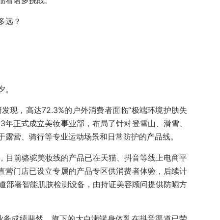
临着诸多挑战。
多远？
夕。
研发现，高达72.3%的户外消费者面临“极端环境护肤失
23年正式成立美妆事业部，布局了针对登雪山、滑雪、
于露营、骑行等专业运动场景和日常防护的产品线。
，目前骆驼美妆线的产品已在天猫、抖音等线上电商平
家直营门店已设立专属的产品专区供消费者体验，后续计
hop）渠道部署智能肌肤检测设备，由持证美容顾问提供防晒方
妆业务成绩斐然。旗下的大白满罐身体乳在抖音渠道已荣