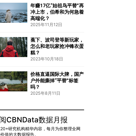
年赚17亿“始祖鸟平替”再
冲上市，伯希和为何急着
高端化？
2025年11月12日
蕉下、波司登等新玩家，
怎么和老玩家抢冲锋衣蛋
糕？
2023年10月18日
价格直逼国际大牌，国产
户外能撕掉“平替”标签
吗？
2025年8月11日
阅CBNData数据月报
20+研究机构精华内容，每月为你整理全网
有价值的大数据报告。