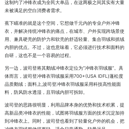
这制约了冲锋衣成为全民大单品，在这两极之间其实有大量
未被满足的空白消费者需求。
蕉下瞄准的就是这个空间，它想做千元内的专业户外冲锋
衣，并解决传统冲锋衣的痛点，在城市、户外实现跨场景使
用、兼具硬壳的防护力和软壳的舒适轻量、集合羽绒和抓绒
内胆的优点。不过，这也意味着，它必须进行技术和面料的
自研，这也不是一个容易的过程。
另一边，波司登将其鹅绒冲锋衣定位为“冲锋衣羽绒服”。具
体而言，波司登冲锋衣羽绒服采用700+(USA IDFL)蓬松度
品质鹅绒；面料上,波司登冲锋衣羽绒服采用科技高性能面
料，防风防水透湿，且羽绒内胆可拆卸。
波司登的思路很明显，利用品牌本身的优势和技术积累，提
高新品类冲锋衣的性能，试图将羽绒服方面的技术沉淀加持
到冲锋衣上。同时，波司登也看到了轻量化户外的机会，把
冲锋衣羽绒服做得更轻，适合日常通勤、轻量远足。