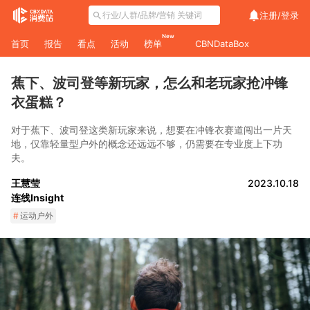
注册/
登录
New
首页
报告
看点
活动
榜单
CBNDataBox
蕉下、波司登等新玩家，怎么和老玩家抢冲锋
衣蛋糕？
对于蕉下、波司登这类新玩家来说，想要在冲锋衣赛道闯出一片天
地，仅靠轻量型户外的概念还远远不够，仍需要在专业度上下功
夫。
王慧莹
2023.10.18
连线Insight
#
运动户外