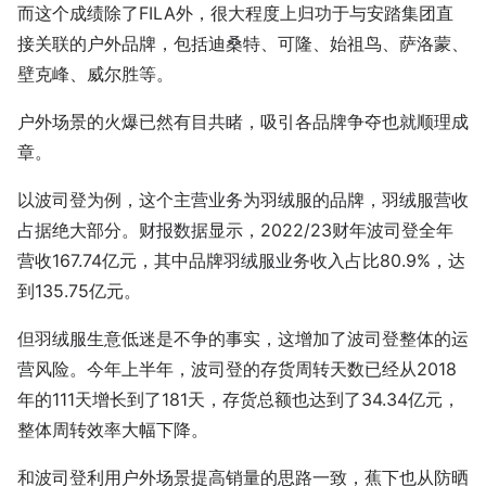
而这个成绩除了FILA外，很大程度上归功于与安踏集团直
接关联的户外品牌，包括迪桑特、可隆、始祖鸟、萨洛蒙、
壁克峰、威尔胜等。
户外场景的火爆已然有目共睹，吸引各品牌争夺也就顺理成
章。
以波司登为例，这个主营业务为羽绒服的品牌，羽绒服营收
占据绝大部分。财报数据显示，2022/23财年波司登全年
营收167.74亿元，其中品牌羽绒服业务收入占比80.9%，达
到135.75亿元。
但羽绒服生意低迷是不争的事实，这增加了波司登整体的运
营风险。今年上半年，波司登的存货周转天数已经从2018
年的111天增长到了181天，存货总额也达到了34.34亿元，
整体周转效率大幅下降。
和波司登利用户外场景提高销量的思路一致，蕉下也从防晒