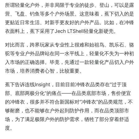
所谓轻量化户外，并非局限于专业的徒步、登山，可以是露
营、飞盘、钓鱼等多个户外场景。这意味着，蕉下切入的是
更贴近日常生活、对新手更友好的户外产品。比如，在冲锋
衣面料上，蕉下采用了Jech LTShell轻量化新硬壳。
对比而言，跨界玩家从专业性上很难和始祖鸟、凯乐石、骆
驼等专业户外品牌站在同一水平线上，轻量化不失为一种初
入市场的正确选择。毕竟，先通过一款轻量化产品切入户外
市场，培养消费者心智，比较重要。
蕉下告诉连线Insight，目前目前冲锋衣品类存在“过于顶
部、底部两极分化”的痛点——在品类底部市场，售价便宜
的冲锋衣，很多并不符合新国标对“冲锋衣”的品类规范，不
够耐磨，也不能够在户外起到防护作用，而在品类顶部市
场，为了满足极限户外的防护需求，牺牲了部分穿着舒适
度。