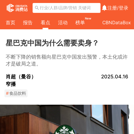
注册/
登录
New
首页
报告
看点
活动
榜单
CBNDataBox
星巴克中国为什么需要卖身？
不断下降的销售额向星巴克中国发出预警，本土化或许
才是破局之道。
肖超（曼谷）
2025.04.16
窄播
#
食品饮料