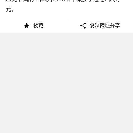
元。
再往前，在2023年末的全球消费者与零售大会
收藏
复制网址分享
上，时任星巴克全球CEO纳思瀚也曾提到，星巴
克在华复苏速度可能只有预期的一半。
也由于任期内整体业绩不佳，2024年8月，星巴
克更换CEO，由被视为救火队长的前Chipotle董
事长兼CEO Brian Niccol继任。（Chipotle是墨
西哥连锁餐饮品牌，餐饮行业内全球市值排名第
三，仅次于麦当劳、星巴克。）
同时，据彭博报道，星巴克面临来自激进投资者
Elliott Investment Management的压力，后者