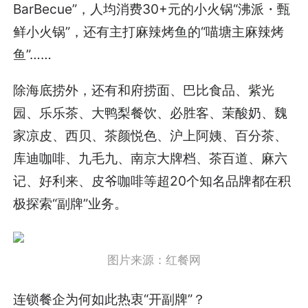
BarBecue”，人均消费30+元的小火锅“沸派・甄
鲜小火锅”，还有主打麻辣烤鱼的“喵塘主麻辣烤
鱼”……
除海底捞外，还有和府捞面、巴比食品、紫光
园、乐乐茶、大鸭梨餐饮、必胜客、茉酸奶、魏
家凉皮、西贝、茶颜悦色、沪上阿姨、百分茶、
库迪咖啡、九毛九、南京大牌档、茶百道、麻六
记、好利来、皮爷咖啡等超20个知名品牌都在积
极探索“副牌”业务。
图片来源：红餐网
连锁餐企为何如此热衷“开副牌”？