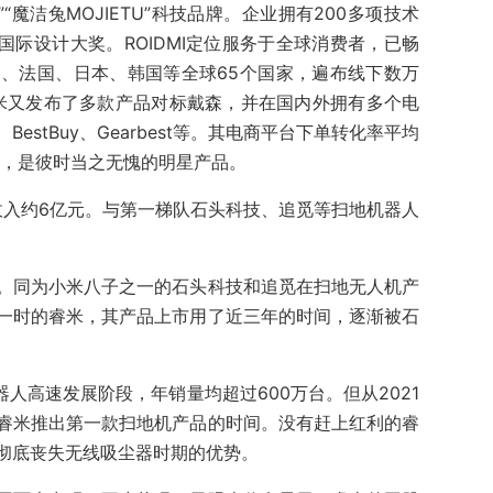
”“魔洁兔MOJIETU”科技品牌。企业拥有200多项技术
N等国际设计大奖。ROIDMI定位服务于全球消费者，已畅
、法国、日本、韩国等全球65个国家，遍布线下数万
睿米又发布了多款产品对标戴森，并在国内外拥有多个电
stBuy、Gearbest等。其电商平台下单转化率平均
家，是彼时当之无愧的明星产品。
收入约6亿元。与第一梯队石头科技、追觅等扫地机器人
。同为小米八子之一的石头科技和追觅在扫地无人机产
一时的睿米，其产品上市用了近三年的时间，逐渐被石
机器人高速发展阶段，年销量均超过600万台。但从2021
睿米推出第一款扫地机产品的时间。没有赶上红利的睿
彻底丧失无线吸尘器时期的优势。