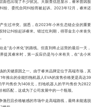
层面也出现了不少状况。天眼查信息显示，睿米曾因股
纷、委托合同纠纷而被起诉。2023年12月，睿米还
产生过冲突。据悉，在2023年小米生态链企业的重要
权转让纠纷起诉睿米。错过红利期，得罪金主小米丧失
错。
始走“去小米化”的路线。但直到终止运营的最后一天，
界提其睿米时，第一反应仍是与小米有关，在“去小米
场的关键原因之一。由于睿米品牌定位于高端市场，其
21年推出的全能扫拖机器人EVA的发售价格更是高达39
平均售价为1408元，扫地机器人的平均售价为2822
价相匹配，这成为了公司发展中的一个瓶颈。
争激烈且价格敏感的市场中走高端路线，最终未能逃脱