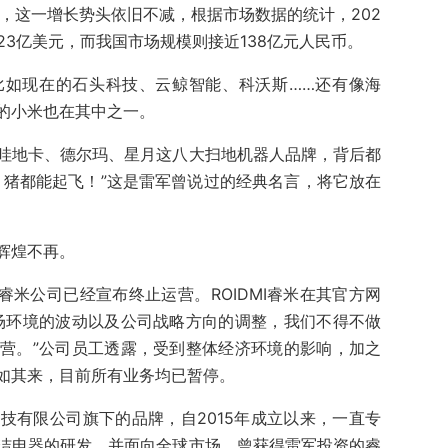
3年，这一增长势头依旧不减，根据市场数据的统计，202
23亿美元，而我国市场规模则接近138亿元人民币。
比如现在的石头科技、云鲸智能、科沃斯……还有像海
的小米也在其中之一。
哇地卡、德尔玛、星月这八大扫地机器人品牌，背后都
，猪都能起飞！”这是雷军曾说过的经典名言，将它放在
辉煌不再。
睿米公司已经宣布终止运营。ROIDMI睿米在其官方网
场环境的波动以及公司战略方向的调整，我们不得不做
营。”公司员工透露，受到整体经济环境的影响，加之
如其来，目前所有业务均已暂停。
技有限公司旗下的品牌，自2015年成立以来，一直专
洁电器的研发，并面向全球市场。曾获得雷军投资的睿