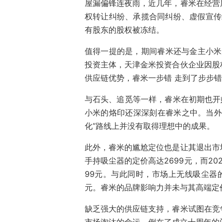
屋漏偏锋连夜雨，近几年，睿米在经营
权转让纠纷、承揽合同纠纷、虚假宣传纠
有股东的股权被冻结。
值得一提的是，期间睿米还与金主小米
投资主体，天津金米投资合伙企业因股
供应链优势，睿米一步错 走到了步步
与石头、追觅等一样，睿米在初期也开
小米的烙印还深深刻在睿米之中。当外
化”路线上并没有取得理想中的成果。
此外，睿米的尴尬定位也是让其退出市
手持吸尘器的定价高达2699元，而20
99元。与此同时，市场上无线吸尘器的
元。睿米的品牌影响力并未与其高端定
缺乏强大的供应链支持，睿米试图在竞