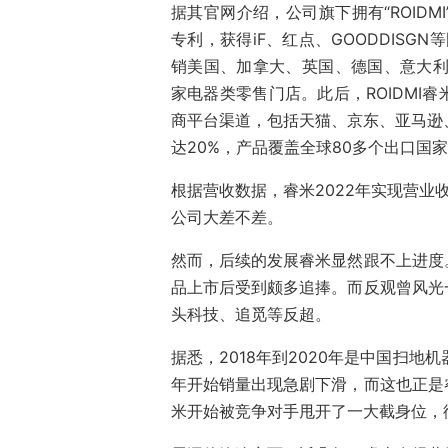
据其官网介绍，公司旗下拥有“ROIDMI
专利，获得iF、红点、GOODDISG
销美国、加拿大、英国、德国、意大利
家电器类零售门店。此后，ROIDMI
商平台渠道，包括天猫、京东、亚马逊、Be
达20%，产品覆盖全球80多个出口国
根据营收数据，睿米2022年实现营业
公司大差不差。
然而，后续的发展睿米显然跟不上进度
品上市后受到颇多追捧。而反观曾风光
头科技、追觅等反超。
据悉，2018年到2020年是中国扫地
年开始销量出现急剧下滑，而这也正是
米开始被竞争对手甩开了一大截身位，