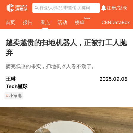
注册/
登录
New
首页
报告
看点
活动
榜单
CBNDataBox
越卖越贵的扫地机器人，正被打工人抛
弃
摘完低垂的果实，扫地机器人卷不动了。
王琳
2025.09.05
Tech星球
#
小家电