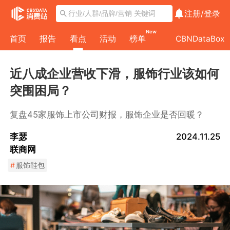
注册/
登录
New
首页
报告
看点
活动
榜单
CBNDataBox
近八成企业营收下滑，服饰行业该如何
突围困局？
复盘45家服饰上市公司财报，服饰企业是否回暖？
李瑟
2024.11.25
联商网
#
服饰鞋包