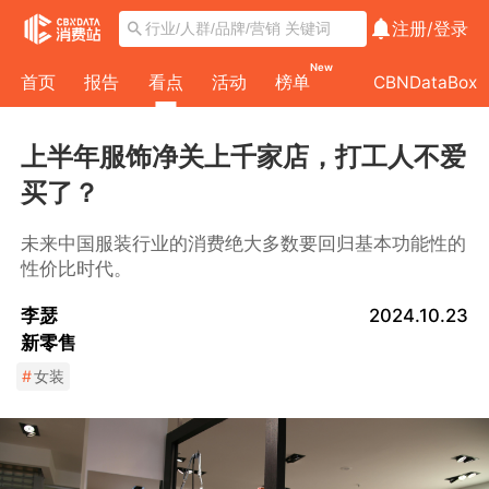
注册/
登录
New
首页
报告
看点
活动
榜单
CBNDataBox
上半年服饰净关上千家店，打工人不爱
买了？
未来中国服装行业的消费绝大多数要回归基本功能性的
性价比时代。
李瑟
2024.10.23
新零售
#
女装