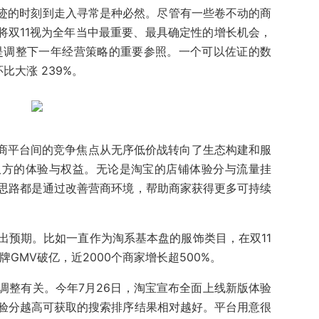
奇迹的时刻到走入寻常是种必然。尽管有一些卷不动的商
将双11视为全年当中最重要、最具确定性的增长机会，
是调整下一年经营策略的重要参照。一个可以佐证的数
比大涨 239%。
电商平台间的竞争焦点从无序低价战转向了生态构建和服
双方的体验与权益。无论是淘宝的店铺体验分与流量挂
思路都是通过改善营商环境，帮助商家获得更多可持续
出预期。比如一直作为淘系基本盘的服饰类目，在双11
GMV破亿，近2000个商家增长超500%。
调整有关。今年7月26日，淘宝宣布全面上线新版体验
验分越高可获取的搜索排序结果相对越好。平台用意很