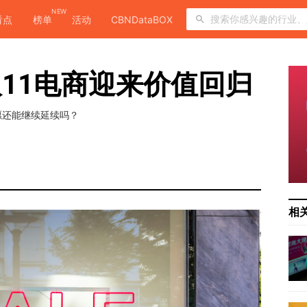
NEW
看点
榜单
活动
CBNDataBOX
11电商迎来价值回归
愿还能继续延续吗？
相