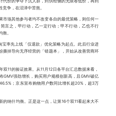
计代价的争夺下沉人群，到供给侧的无限卷低价，再到
性竞争，在沼泽中苦熬。
果市场其他参与者均不改变各自的最优策略，则任何一
。简言之，甲行动，乙一定行动；甲不行动，乙也不行
均衡。
淘宝率先上线「仅退款」优化策略为起点。此后行业进
纷撕掉导向无序经营的「错题本」，开始从改善营商环
双11的验证效果。从11月12日各平台汇总数据来看，
布GMV强劲增长，购买用户规模创新高，且GMV破亿
46.5%；京东宣布购物用户数同比增长超20%，超3万
的纳什均衡。正是这一点，让第16个双11看起来大不