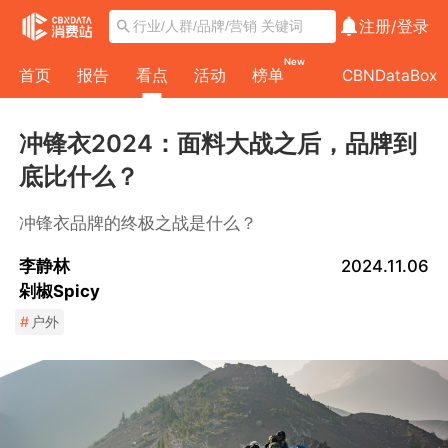
注册/
登录
New
首页
报告
看点
活动
榜单
CBNDataBox
冲锋衣2024：面料大战之后，品牌到
底比什么？
冲锋衣品牌的终极之战是什么？
李静林
2024.11.06
剁椒Spicy
#
户外