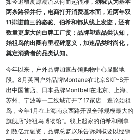
如今追根溯源潮流从何而起很难，
剁椒认为基本
两条路径并行，电商打开消费基本面，近两年双
11排进前三的骆驼、伯希和都从线上发迹，还有
数量更庞大的白牌工厂货；品牌塑造品类认知，
始祖鸟的出圈有里程碑意义，加速品类时尚化，
奠定消费者的品类认知。
今年以来，户外品牌加速占领购物中心显眼地
段。8月英国户外品牌Montane在北京SKP-S开
出中国首店、日本品牌Montbell在北京、上海、
苏州、宁波等一二线城市开了17家店。遑论始祖
鸟，今年1月在上海南京西路开设全球规模最大的
旗舰店“始祖鸟博物馆”。线上起家的伯希和刚拿
到数亿元融资，品牌总监赵乐告诉剁椒要以经销