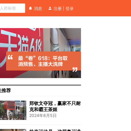
消息
注册
|
登录
关推荐
郑钦文夺冠，赢家不只耐
克和霸王茶姬
2024年8月5日