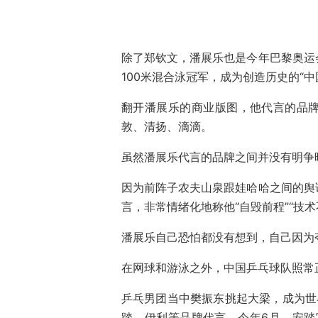
除了郑钦文，潘展乐也是今年巴黎奥运会
100米混合泳冠军，成为创造历史的“中
翻开潘展乐的商业版图，他代言的品
敦、清扬、滴滴。
虽然潘展乐代言的品牌之间并没有明争
因为前阵子农夫山泉跟娃哈哈之间的舆
言，非常情绪化地称他“自毁前程”“技
潘展乐自己恐怕都没有想到，自己因为
在网球和游泳之外，中国乒乓球队照常
乒乓男团当中樊振东挑起大梁，成为世界
踏、伊利等品牌代言。今年6月，安踏