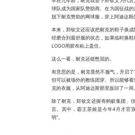
早在九年前，耐克就签下郑钦文为代言
球队成为国家队赞助商。在为国征战的
脱下耐克赞助的网球服，穿上阿迪达斯
本来，郑钦文还应该把耐克的鞋子换成
经磨合到最舒服的状态，如果临时换鞋
LOGO用胶布粘上盖住。
这么一看，耐克还挺憋屈的。
有意思的是，耐克显然不服气，开启了
但可以被场外的教练团穿。所以能够看
克的衣服，从阿迪达斯那里扳回了一局
除了耐克，郑钦文还握有蚂蚁集团、
言。其中，霸王茶姬是今年4月才官
明”。