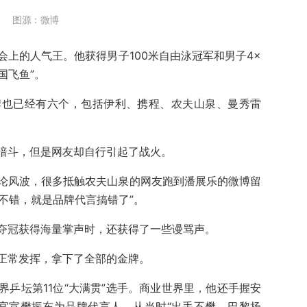
图源：微博
上的人气王。他获得男子100米自由泳冠军和男子4×
国飞鱼”。
牌也已经有六个，包括伊利、携程、农夫山泉、曼秀雷
暗斗，但是网友却自行引起了战火。
论风波，很多抵触农夫山泉的网友跑到潘展乐的微博留
术不错，就是品牌代言搞错了”。
夺冠获得海量掌声时，还获得了一些谩骂声。
正常发挥，拿下了全部的金牌。
乒坛第11位“大满贯”选手。商业世界里，他还手握安
官宣樊振东为品牌代言人。从当时“出手不樊，巴黎扬