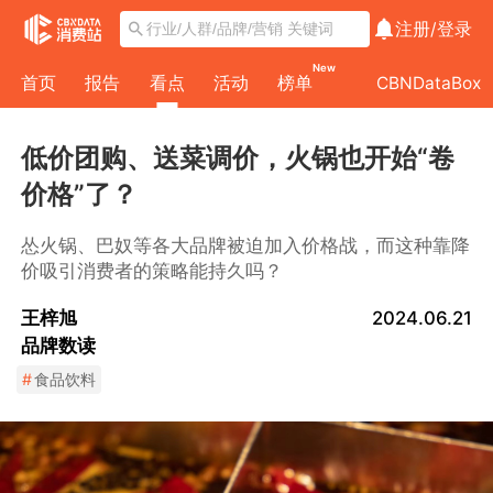
注册/
登录
New
首页
报告
看点
活动
榜单
CBNDataBox
低价团购、送菜调价，火锅也开始“卷
价格”了？
怂火锅、巴奴等各大品牌被迫加入价格战，而这种靠降
价吸引消费者的策略能持久吗？
王梓旭
2024.06.21
品牌数读
#
食品饮料