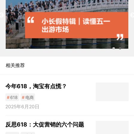
相关推荐
今年618，淘宝有点慌？
#
618
#
电商
2025年6月20日
反思618：大促营销的六个问题