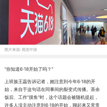
图片来源:
视觉中国
“你知道6·18开始了吗？”
上班族王蕊告诉记者，她注意到今年6·18的开
始，来自于这句话在同事间的裂变式传播。茶余
饭后、工作“摸鱼”时，这个话题会被随机提起，
许多人没主动注意到6·18的开始，聊起来又常常