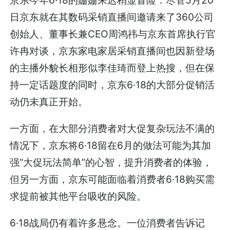
日京东就在其数码采销直播间邀请来了360公司
创始人、董事长兼CEO周鸿祎与京东首席执行官
许冉对谈，京东家电家居采销直播间也因新登场
的主播外貌长相形似李佳琦而登上热搜，但在保
持一定话题度的同时，京东6·18的大部分促销活
动仍未真正开始。
一方面，在大部分消费者对大促复杂玩法不满的
情况下，京东将6·18留在6月的做法可能为其加
强“大促玩法简单”的心智，提升消费者的体验，
但另一方面，京东可能面临着消费者6·18购买需
求提前被其他平台吸收的风险。
6·18战局仍有着许多悬念。一位消费者告诉记