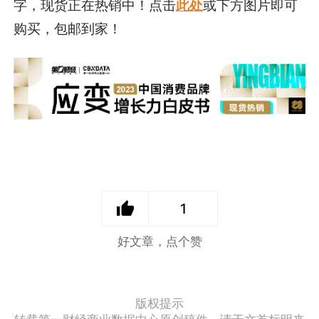
字，现货正在热销中！点击
此处
或下方图片即可
购买，包邮到家！
1
好文章，点个赞
版权提示