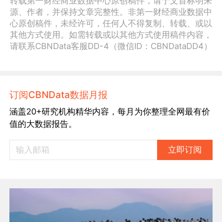
转载第一财经商业数据中心原创稿件，请于文首标明来
源、作者，并保持文章完整性。非第一财经商业数据中
心原创稿件，未经许可，任何人不得复制、转载、或以
其他方式使用。如需转载或以其他方式使用稿件内容，
请联系CBNData客服DD-4（微信ID：CBNDataDD4）
订阅CBNData数据月报
涵盖20+研究机构精华内容，每月为你整理全网最有价
值的大数据报告。
立即订阅