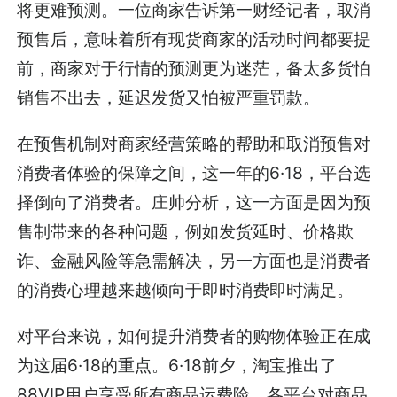
将更难预测。一位商家告诉第一财经记者，取消
预售后，意味着所有现货商家的活动时间都要提
前，商家对于行情的预测更为迷茫，备太多货怕
销售不出去，延迟发货又怕被严重罚款。
在预售机制对商家经营策略的帮助和取消预售对
消费者体验的保障之间，这一年的6·18，平台选
择倒向了消费者。庄帅分析，这一方面是因为预
售制带来的各种问题，例如发货延时、价格欺
诈、金融风险等急需解决，另一方面也是消费者
的消费心理越来越倾向于即时消费即时满足。
对平台来说，如何提升消费者的购物体验正在成
为这届6·18的重点。6·18前夕，淘宝推出了
88VIP用户享受所有商品运费险，各平台对商品