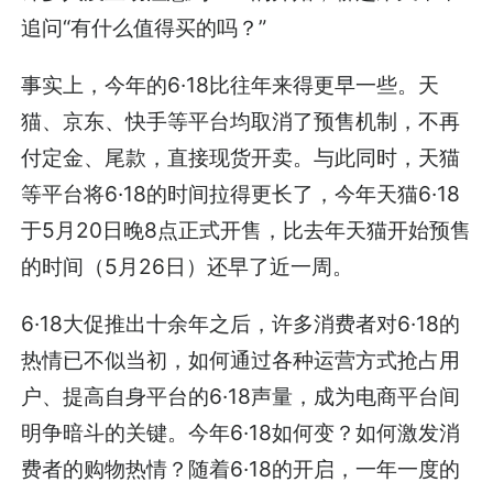
追问“有什么值得买的吗？”
事实上，今年的6·18比往年来得更早一些。天
猫、京东、快手等平台均取消了预售机制，不再
付定金、尾款，直接现货开卖。与此同时，天猫
等平台将6·18的时间拉得更长了，今年天猫6·18
于5月20日晚8点正式开售，比去年天猫开始预售
的时间（5月26日）还早了近一周。
6·18大促推出十余年之后，许多消费者对6·18的
热情已不似当初，如何通过各种运营方式抢占用
户、提高自身平台的6·18声量，成为电商平台间
明争暗斗的关键。今年6·18如何变？如何激发消
费者的购物热情？随着6·18的开启，一年一度的