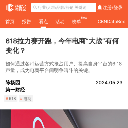
注册/
登录
New
首页
报告
看点
活动
榜单
CBNDataBox
618拉力赛开跑，今年电商“大战”有何
变化？
如何通过各种运营方式抢占用户、提高自身平台的6·18
声量，成为电商平台间明争暗斗的关键。
陈杨园
2024.05.23
第一财经
#
618
#
电商