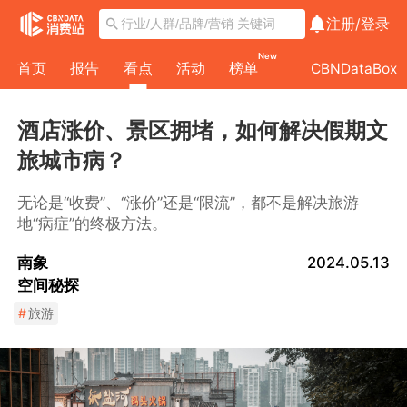
注册/
登录
New
首页
报告
看点
活动
榜单
CBNDataBox
酒店涨价、景区拥堵，如何解决假期文
旅城市病？
无论是“收费”、“涨价”还是“限流”，都不是解决旅游
地“病症”的终极方法。
南象
2024.05.13
空间秘探
#
旅游