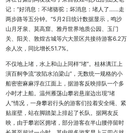
记：“好消息：不堵骆驼；坏消息：堵人了……走
两步路等五分钟。”5月2日统计数据显示，鸣沙
山月牙泉、莫高窟、雅丹世界地质公园、玉门
关、阳关、敦煌古城等六大景区共接待游客6.2万
余人次，同比增长51.7%。
不仅地上堵，水上和山上同样“堵”。桂林漓江上
演百舸争流“攻陷水泊梁山”，无数统一规格的小
船密密麻麻浮在江面上，据游客反映排队一个多
小时才上船。温州雁荡山攀岩悬崖边出现“堵
人”情况，一身攀岩行头的游客们拉着安全绳、紧
贴崖壁，站在脚踏架上排起了长队。据网友反
映，由于攀岩区拥堵，部分游客在半山腰停留时
长甚至超过一小时。其中很多游客早上三四点就