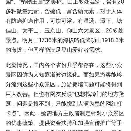
园”、“植物王国”之美称。山上多处温汤，含有20
多种微量元素，含硫低，富含硒元素，对于人体
有防癌抑癌作用，可饮可浴。有温汤、潭下、塘
佳山、太平山、玉京山、仰山六大景区，20多处
景点。明月山1736米的海拔略低武功山1918.3米
的海拔，但同样能满足登山爱好者需求。
此类情况，国内各个省份几乎都存在，这些小众
景区因鲜为人知逐渐被边缘化。而如果游客能够
分流到这些小众景区，旅游拥堵问题可能将得到
巨大改善。但也有网友反映“也想找冷门的地方逛
逛，问题是搜不到，只能搜到人满为患的网红打
卡点”。因此，亟需地方主政者制定针对小众景区
的优惠政策、提供资金扶持和加强宣传推广等手