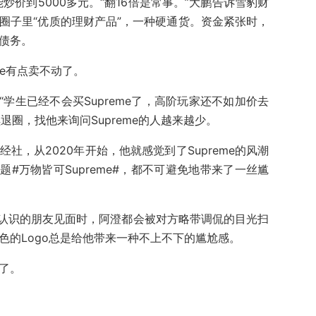
炒价到5000多元。“翻16倍是常事。”大鹏告诉雪豹财
成了圈子里“优质的理财产品”，一种硬通货。资金紧张时，
偿债务。
me有点卖不动了。
学生已经不会买Supreme了，高阶玩家还不如加价去
退圈，找他来询问Supreme的人越来越少。
经社，从2020年开始，他就感觉到了Supreme的风潮
#万物皆可Supreme#，都不可避免地带来了一丝尴
认识的朋友见面时，阿澄都会被对方略带调侃的目光扫
红色的Logo总是给他带来一种不上不下的尴尬感。
阁了。