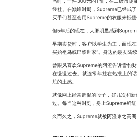
当时，一件300元的T恤，在二级市场能
经社。在巅峰时期，Supreme已经
买手们甚至会用Supreme的衣服来抵
但5年后的现在，大鹏明显感到Supre
早期卖货时，客户以学生为主，而现在“
买始祖鸟或巴黎世家”。身边的朋友陆续
曾跟风喜欢Supreme的阿澄告诉雪豹财
在慢慢过去。就连常年挂在热搜上的话题
尬的土感。
就像网上经常调侃的段子，好几次和新
过。每当这种时刻，身上Supreme鲜
久而久之，Supreme就被阿澄束之高