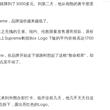
就降到了3000多元。到第二天，他从相熟的黄牛那里
reme，品牌溢价越来越低了。
是当之无愧的王者。纽约、伦敦限量发售通宵排队，原价
preme豹纹Box Logo T恤的平均价格高达1700
eme，在品牌开始走下坡路时想起了这根“救命稻草”，却
有点卖不动了。
卡就来到外围合影打卡。临开业前几天，他几乎天天往这
拆下，露出亮红色的Logo。