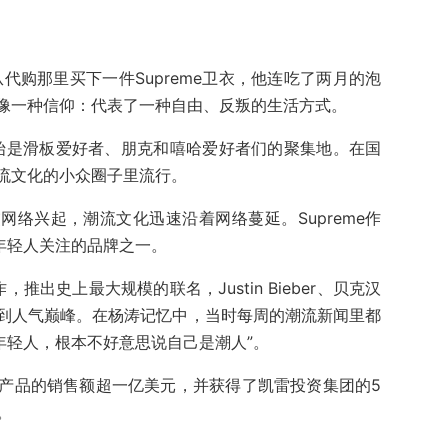
从代购那里买下一件Supreme卫衣，他连吃了两月的泡
像一种信仰：代表了一种自由、反叛的生活方式。
，一开始是滑板爱好者、朋克和嘻哈爱好者们的聚集地。在国
流文化的小众圈子里流行。
社交网络兴起，潮流文化迅速沿着网络蔓延。Supreme作
年轻人关注的品牌之一。
ton合作，推出史上最大规模的联名，Justin Bieber、贝克汉
到人气巅峰。在杨涛记忆中，当时每周的潮流新闻里都
衣服的年轻人，根本不好意思说自己是潮人”。
产品的销售额超一亿美元，并获得了凯雷投资集团的5
。