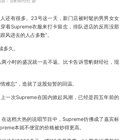
图源：雪豹财经社 摄
人还有很多。23号这一天，新门店被时髦的男男女女
着Supreme衣服来打卡留念，排队进店的反而没那
跟风进去的人占多数”。
续多久。
队两小时的盛况就一去不返。比卡告诉雪豹财经社，现
旧情难忘”，造就了这股短暂的回温。
一次Supreme在国内掀起风潮，已经是四五年前的
。在这档大热的说唱节目中，Supreme仿佛成了嘉宾标
preme本就不便宜的价格被炒得更高。