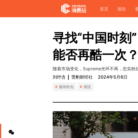
首页
报告
寻找“中国时刻”
能否再酷一次
随着市场变化，Supreme光环不再，忠实
刘纾含
雪豹财经社
2024年5月6日
服饰鞋包
潮流