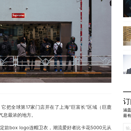
订
了。它把全球第17家门店开在了上海“巨富长”区域（巨鹿
涵盖
气息最浓的地方。
最
款box logo连帽卫衣，潮流爱好者比卡花5000元从