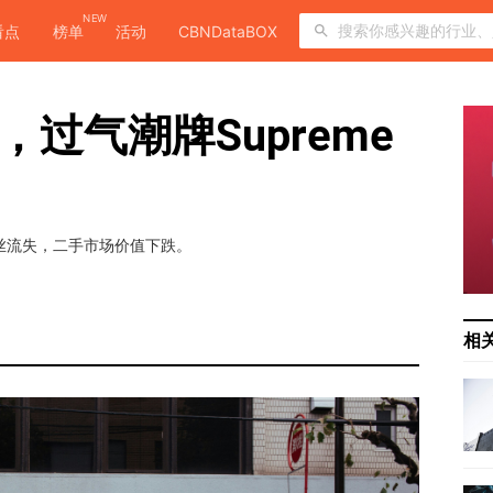
NEW
看点
榜单
活动
CBNDataBOX
，过气潮牌Supreme
？
粉丝流失，二手市场价值下跌。
相