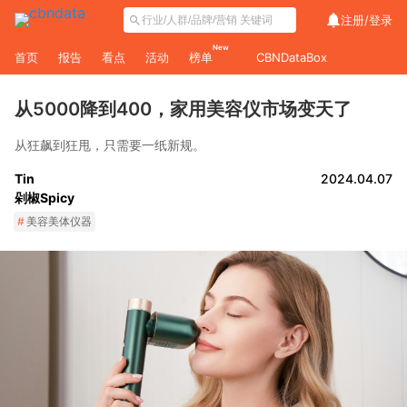
注册/
登录
New
首页
报告
看点
活动
榜单
CBNDataBox
从5000降到400，家用美容仪市场变天了
从狂飙到狂甩，只需要一纸新规。
Tin
2024.04.07
剁椒Spicy
#
美容美体仪器