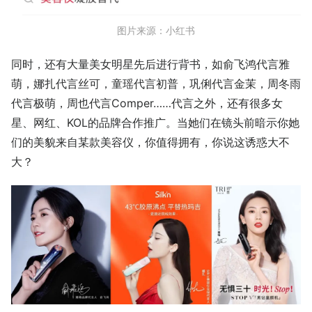
图片来源：小红书
同时，还有大量美女明星先后进行背书，如俞飞鸿代言雅
萌，娜扎代言丝可，童瑶代言初普，巩俐代言金茉，周冬雨
代言极萌，周也代言Comper……代言之外，还有很多女
星、网红、KOL的品牌合作推广。当她们在镜头前暗示你她
们的美貌来自某款美容仪，你值得拥有，你说这诱惑大不
大？