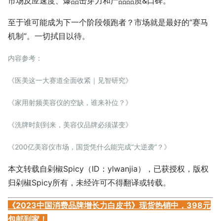
市场反应速度、爆品击穿力和产品品质&口碑。
至于谁可能成为下一个阶段领跑者？市场就是最好的“赛马
机制”。一切拭目以待。
内容参考：
《医美这一大赛道全面收紧｜见智研究》
《家用射频美容仪的空缺，谁来补位？》
《洗牌时刻到来，美容仪品牌必须谋变》
《200亿美容仪市场，国货凭什么能完成“大逆袭”？》
本文转载自剁椒Spicy（ID：ylwanjia），已获授权，版权
归剁椒Spicy所有，未经许可不得翻译或转载。
《2023中国消费品牌增长力白皮书》现货热销中，398元
包邮到家！