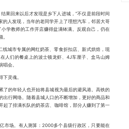
，结果回来以后才发现是乡下人进城，”不仅是前段时间
老家的人发现，当年的老同学开上了理想汽车，邻居大哥
去了小学教师的工作开店赚得盆满钵满。反观自己，仍在
额。
一二线城市专属的网红奶茶、零食折扣店、新式烘焙，现
在人们的餐桌上的波士顿龙虾、4J车厘子、盒马山姆
演唱会。
得下灵魂。
累了的年轻人也开始将县城视为最后的避风港。高铁的
的出行网络。随着县城人口的不断增加，更好的商品和
开起了排满长队的奶茶店、咖啡馆，部分人赚到了第一
亿市场。有人测算：2000多个县级行政区，只要能在