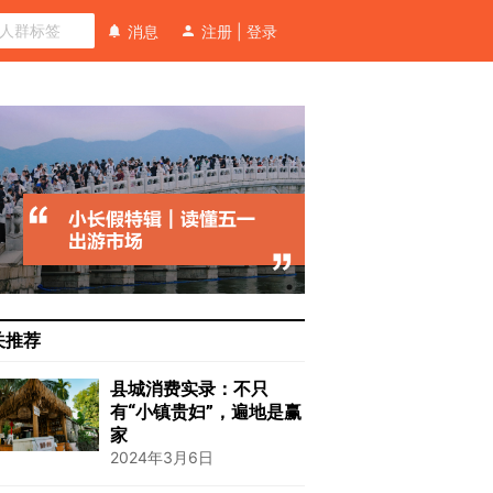
消息
注册
|
登录
关推荐
县城消费实录：不只
有“小镇贵妇”，遍地是赢
家
2024年3月6日