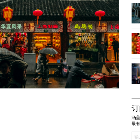
订
涵盖
最