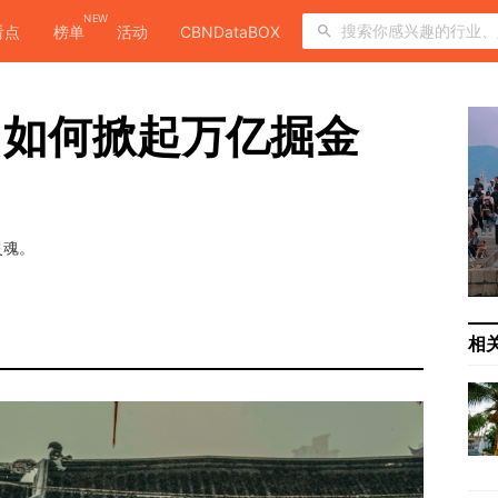
NEW
看点
榜单
活动
CBNDataBOX
，如何掀起万亿掘金
灵魂。
相