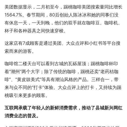
美团数据显示，二月初至今，踢桃咖啡美团搜索量同比增长
1564.7%。春节期间，80后创始人陈冰冰和她的同事们没
有休息一天，一天到晚，他们的双手就在咖啡豆、咖啡机、
杯子和各种器具之间快速穿梭。
这家店有7成顾客是通过美团、大众点评和小红书等平台搜
索而来的游客。
咖啡馆二楼天台可以看到古城的瓦砾屋顶；踢桃咖啡杯印
着“潮州”两个大字；除了传统的咖啡，踢桃还卖“老药桔咖
啡”、“黄皮豉美式”等具有潮汕风格的产品。三样合一，带
来与众不同的“打卡”体验。大众点评上的打卡，又持续为踢
桃吸引来更多的顾客。
互联网承载了年轻人的新鲜消费需求，推动了县城新兴网红
消费业态的普及。