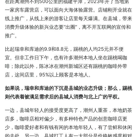
在距离潮州不到500公里的福建平潭，2023年开了当地第
一家房车露营店，可以面向大海体验露营。店铺刚开业就在
线上推广，从线上来的游客让店里每天爆满。在县城，带来
消费升级体验的新兴业态要“出圈”，离不开互联网的宣传和
推广。
比起瑞幸和库迪的9.9和8.8元，踢桃的人均25元并不便
宜。但非工作日下午，也有许多潮州本地人坐在踢桃喝咖
啡；除此以外，陈冰冰在潮州新城区还有踢桃的咖啡外带
店，这间店里，95%以上顾客是本地人。
如果说，瑞幸和库迪的下沉是县城的业态升级；那么，踢桃
则代表着被满足需求后的县城人消费与北上广的平权。
一边，县城年轻人的接受度更高了，潮州人重茶，本地奶茶
店多，咖啡店相对偏少，有多种特色产品的创意咖啡店更
少，咖啡爱好者和有钱有闲的本地年轻人，有了尝鲜和休闲
的去处。另一边，县城打工人有一大部分是价格敏感度相对