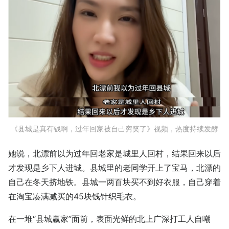
《县城是真有钱啊，过年回家被自己穷笑了》视频，热度持续发酵
她说，北漂前以为过年回老家是城里人回村，结果回来以后
才发现是乡下人进城。县城里的老同学开上了宝马，北漂的
自己在冬天挤地铁。县城一两百块买不到好衣服，自己穿着
在淘宝凑满减买的45块钱针织毛衣。
在一堆“县城赢家”面前，表面光鲜的北上广深打工人自嘲