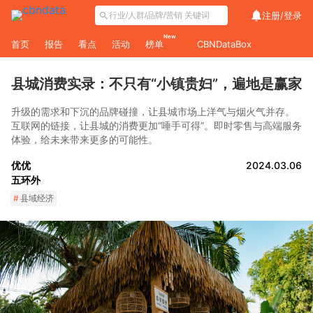
注册/
登录
New
首页
报告
看点
活动
榜单
CBNDataBox
县城消费实录：不只有“小镇贵妇”，遍地是赢家
升级的需求和下沉的品牌碰撞，让县城市场上洋气与烟火气并存。
互联网的链接，让县城的消费更加“唾手可得”。即时零售与高端服务
体验，给未来带来更多的可能性。
优优
2024.03.06
五环外
#
县域经济