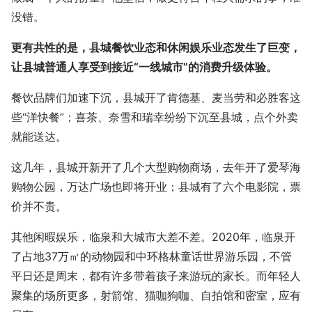
没错。
更有共性的是，县城餐饮业态和休闲娱乐业态发生了巨变，
让县城普通人享受到接近“一线城市”的消费升级体验。
餐饮品牌们加速下沉，县城开了肯德基、麦当劳和必胜客这
些“洋快餐”；喜茶、奈雪和瑞幸纷纷下沉至县城，点个外卖
就能送达。
这几年，县城开新开了几个大型购物商场，去年开了
爱琴海
购物公园
，万达广场也即将开业；县城有了六个电影院，票
价并不贵。
其他闲暇娱乐，临泉和大城市大差不差。2020年，临泉开
了占地37万㎡的动物园和中环格林童话世界游乐园，不管
平日还是周末，都有许多带着孩子来游玩的家长。而年轻人
聚集的场所更多，射箭馆、猫咖狗咖、自拍馆和密室，应有