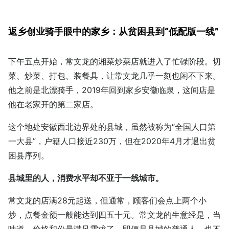
返乡创业骑手眼中的家乡：
从贫困县到“低配版一线”
下午五点开始，常文龙的湘菜炒菜店就进入了忙碌阶段。切
菜、炒菜、打包、装餐具，让常文龙几乎一刻也闲不下来。
他之前是北漂骑手，2019年回到家乡安徽临泉，这间店是
他在老家开的第二家店。
这个地处安徽西北边界处的县城，虽然被称为“全国人口第
一大县”，户籍人口接近230万，但在2020年4月才退出贫
困县序列。
县城里的人，消费水平却不亚于一线城市。
常文龙的店满28元起送，但通常，顾客们会点上两个小
炒，点餐金额一般能达到四五十元。常文龙的生意经是，当
味道、价格和份量满足需求了，即便是县城的普通人，也不