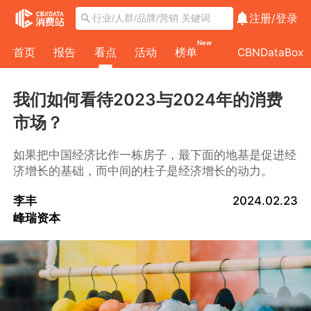
注册/
登录
New
首页
报告
看点
活动
榜单
CBNDataBox
我们如何看待2023与2024年的消费
市场？
如果把中国经济比作一栋房子，最下面的地基是促进经
济增长的基础，而中间的柱子是经济增长的动力。
李丰
2024.02.23
峰瑞资本