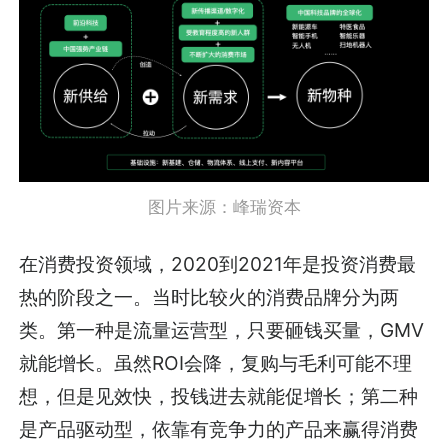
图片来源：峰瑞资本
在消费投资领域，2020到2021年是投资消费最
热的阶段之一。当时比较火的消费品牌分为两
类。第一种是流量运营型，只要砸钱买量，GMV
就能增长。虽然ROI会降，复购与毛利可能不理
想，但是见效快，投钱进去就能促增长；第二种
是产品驱动型，依靠有竞争力的产品来赢得消费