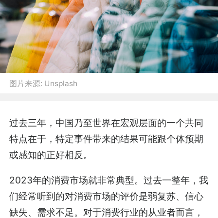
图片来源:
Unsplash
过去三年，中国乃至世界在宏观层面的一个共同
特点在于，特定事件带来的结果可能跟个体预期
或感知的正好相反。
2023年的消费市场就非常典型。过去一整年，我
们经常听到的对消费市场的评价是弱复苏、信心
缺失、需求不足。对于消费行业的从业者而言，