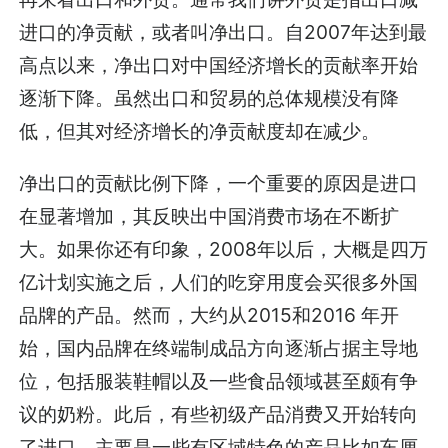
进口的净贡献，或者叫净出口。自2007年达到最
高点以来，净出口对中国经济增长的贡献率开始
逐渐下降。虽然出口和贸易的总体规模没有降
低，但其对经济增长的净贡献度却在减少。
净出口的贡献比例下降，一个重要的原因是进口
在显著增加，其反映出中国消费市场在不断扩
大。如果你还有印象，2008年以后，大概是四万
亿计划实施之后，人们的吃穿用度会买很多外国
品牌的产品。然而，大约从2015和2016 年开
始，国内品牌在终端制成品方向逐渐占据主导地
位，包括服装鞋帽以及一些食品领域甚至颇有争
议的奶粉。此后，有些初级产品消费又开始转向
了进口，主要是一些有区域特色的产品比如车厘