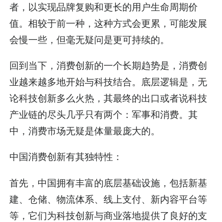
者，以实现品牌复购和更长的用户生命周期价
值。相较于前一种，这种方式会更累，可能发展
会慢一些，但毫无疑问是更可持续的。
回到当下，消费创新的一个长期趋势是，消费创
业越来越多地开始与科技结合。底层逻辑是，无
论科技创新多么火热，其最终的出口或者说科技
产业链的尽头几乎只有两个：军事和消费。其
中，消费市场无疑是体量最庞大的。
中国消费创新有其独特性：
首先，中国拥有丰富的底层基础设施，包括新基
建、仓储、物流体系、线上支付、新内容平台等
等，它们为科技创新与商业落地提供了良好的支