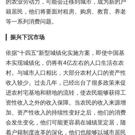
的农业劳动力，可能会迁移到城市，成为新的户
籍居民，他们将要面对租房、购房、教育、养老
等一系列消费问题。
▎
振兴下沉市场
依据“十四五”新型城镇化实施方案，即使中国基
本实现城镇化，仍将有4亿左右的人口生活在农
村。与城市人口相比，大部分农村人口的资产性
收入较少。过去几年，已经出台了很多政策来促
进农村宅基地和耕地的流转，使农民能够获得工
资性收入之外的收入保障。当农民的收入来源增
加、资产性收入的持续性变好之后，他们的消费
会发生变化，他们可能更容易在城镇里定居，随
着户籍制度改革的深化，他们也能够以城市居民