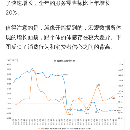
了快速增长，全年的服务零售额比上年增长
20%。
值得注意的是，就像开篇提到的，宏观数据所体
现的增长面貌，跟个体的体感存在较大差异。下
图反映了消费行为和消费者信心之间的背离。