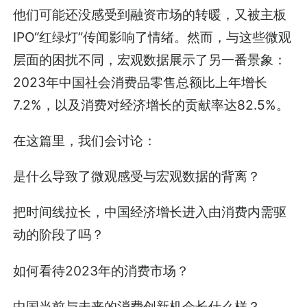
他们可能还没感受到融资市场的转暖，又被主板
IPO“红绿灯”传闻影响了情绪。然而，与这些微观
层面的困扰不同，宏观数据展示了另一番景象：
2023年中国社会消费品零售总额比上年增长
7.2%，以及消费对经济增长的贡献率达82.5%。
在这篇里，我们会讨论：
是什么导致了微观感受与宏观数据的背离？
把时间线拉长，中国经济增长进入由消费内需驱
动的阶段了吗？
如何看待2023年的消费市场？
中国当前与未来的消费创新机会长什么样？