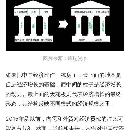
图片来源：峰瑞资本
如果把中国经济比作一栋房子，最下面的地基是
促进经济增长的基础，而中间的柱子是经济增长
的动力。最上面的天花板则代表经济增长的最终
形态，其结构反映不同模式的经济规模比重。
2015年及以前，内需和外贸对经济贡献的占比可
能各占1/3。然而，当前和未来，内需对中国经济