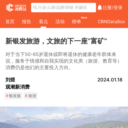
注册/
登录
New
首页
报告
看点
活动
榜单
CBNDataBox
新银发旅游，文旅的下一座“富矿”
对于当下50-65岁退休或即将退休的健康老年群体来
说，服务于情感和自我实现的文化类（旅游、教育等）
消费仍是他们的主要投入方向。
刘煜
2024.01.18
观潮新消费
#
银发族
#
旅游