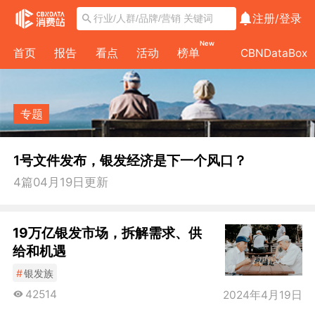
注册/
登录
New
首页
报告
看点
活动
榜单
CBNDataBox
专题
1号文件发布，银发经济是下一个风口？
4
篇
04月19日
更新
19万亿银发市场，拆解需求、供
给和机遇
#
银发族
42514
2024年4月19日