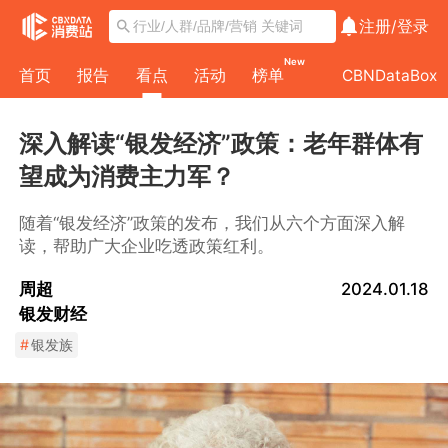
注册/
登录
New
首页
报告
看点
活动
榜单
CBNDataBox
深入解读“银发经济”政策：老年群体有
望成为消费主力军？
随着“银发经济”政策的发布，我们从六个方面深入解
读，帮助广大企业吃透政策红利。
周超
2024.01.18
银发财经
#
银发族