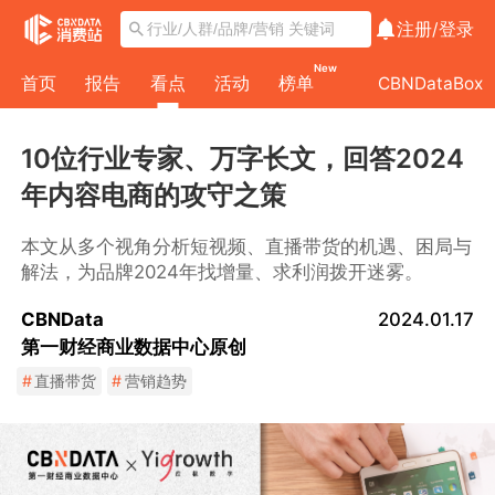
注册/
登录
New
首页
报告
看点
活动
榜单
CBNDataBox
10位行业专家、万字长文，回答2024
年内容电商的攻守之策
本文从多个视角分析短视频、直播带货的机遇、困局与
解法，为品牌2024年找增量、求利润拨开迷雾。
CBNData
2024.01.17
第一财经商业数据中心原创
#
直播带货
#
营销趋势