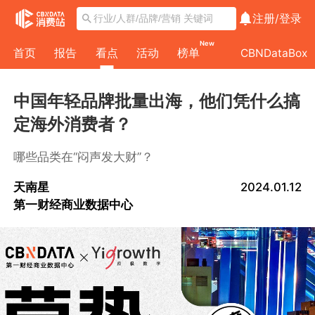
注册/
登录
New
首页
报告
看点
活动
榜单
CBNDataBox
中国年轻品牌批量出海，他们凭什么搞
定海外消费者？
哪些品类在“闷声发大财”？
天南星
2024.01.12
第一财经商业数据中心