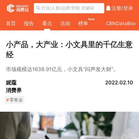
注册/
登录
New
首页
报告
看点
活动
榜单
CBNDataBox
小产品，大产业：小文具里的千亿生意
经
市场规模达1638.91亿元，小文具“闷声发大财”。
妮蔻
2022.02.10
消费界
#
零售业