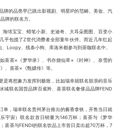
品牌的品类早已跳出影视剧、明星IP的范畴。美妆、汽
咖品牌的联名方。
、海绵宝宝、蜡笔小新、史迪奇、大耳朵图图、百变小
几乎包揽了Z世代消费者全部童年伙伴。而近几年红起
虫、Loopy、线条小狗、库洛米都参与到茶咖联名中。
如喜茶×《梦华录》、书亦烧仙草×《封神》、奈雪的
情》、喜茶×《甄嬛传》等。
更是将想象力发挥到极致，比如瑞幸就联名鼓浪屿音乐
冰城联名国货品牌百雀羚、喜茶联名奢侈品品牌FEND
订单，瑞幸联名贵州茅台推出的酱香拿铁，开售当日就
音乐宇宙）联名款首日销量为146万杯；喜茶与《梦华
；喜茶与FENDI的联名饮品上市首日卖出超70万杯，7