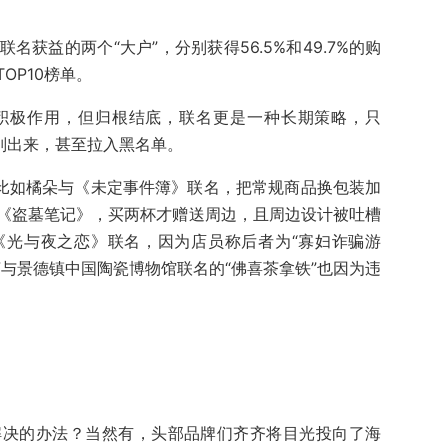
获益的两个“大户”，分别获得56.5%和49.7%的购
OP10榜单。
积极作用，但归根结底，联名更是一种长期策略，只
别出来，甚至拉入黑名单。
，比如橘朵与《未定事件簿》联名，把常规商品换包装加
《盗墓笔记》，买两杯才赠送周边，且周边设计被吐槽
《光与夜之恋》联名，因为店员称后者为“寡妇诈骗游
与景德镇中国陶瓷博物馆联名的“佛喜茶拿铁”也因为违
解决的办法？当然有，头部品牌们齐齐将目光投向了海