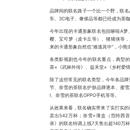
品牌间的联名路子一个比一个野，联名
车、3C电子、奢侈品等都已经成为茶
今年出现的卡通形象联名包括哆啦A梦
樱、宝可梦（皮卡丘等）、猪猪侠等，
来的卡通形象自然也“难逃其中”，小熊
各类影视剧也今年的联名重点，典型的
茶×《武林外传》、益禾堂×《乡村爱
除了这些常见的联名类型，今年各品牌
节、奈雪的茶联名护肤品牌逐本、蜜雪
I、奈雪的茶联名OPPO手机等等。
从效果来看，联名确实带来了实打实的
卖出542万杯；奈雪×薄盒（范特西
录》的联名特调上线7天售出超140万杯