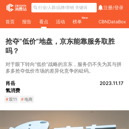
注册/
登录
New
首页
报告
看点
活动
榜单
CBNDataBox
抢夺“低价”地盘，京东能靠服务取胜
吗？
对于眼下转向“低价”战略的京东，服务仍不失为其与拼
多多抢夺低价市场的差异化竞争的砝码。
肖岳
2023.11.17
氢消费
#
双11
#
电商