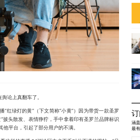
在舆论上真翻车了。
“红绿灯的黄”（下文简称“小黄”）因为带货一款圣罗
订
黄”披头散发、表情狰狞，手中拿着印有圣罗兰品牌标识
涵盖
其他平台，引起了部分用户的不满。
最