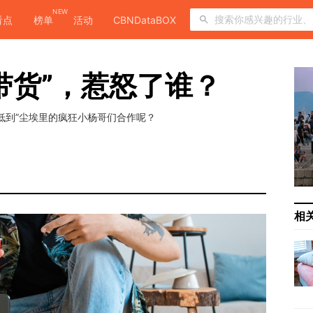
NEW
看点
榜单
活动
CBNDataBOX
带货”，惹怒了谁？
低到”尘埃里的疯狂小杨哥们合作呢？
相