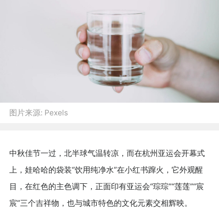
图片来源:
Pexels
中秋佳节一过，北半球气温转凉，而在杭州亚运会开幕式
上，娃哈哈的袋装“饮用纯净水”在小红书蹿火，它外观醒
目，在红色的主色调下，正面印有亚运会“琮琮”“莲莲”“宸
宸”三个吉祥物，也与城市特色的文化元素交相辉映。