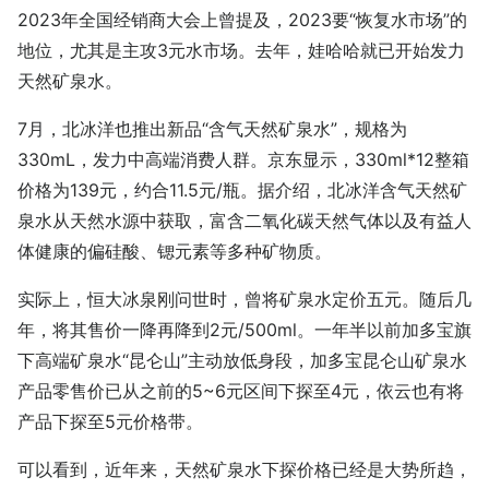
2023年全国经销商大会上曾提及，2023要“恢复水市场”的
地位，尤其是主攻3元水市场。去年，娃哈哈就已开始发力
天然矿泉水。
7月，北冰洋也推出新品“含气天然矿泉水”，规格为
330mL，发力中高端消费人群。京东显示，330ml*12整箱
价格为139元，约合11.5元/瓶。据介绍，北冰洋含气天然矿
泉水从天然水源中获取，富含二氧化碳天然气体以及有益人
体健康的偏硅酸、锶元素等多种矿物质。
实际上，恒大冰泉刚问世时，曾将矿泉水定价五元。随后几
年，将其售价一降再降到2元/500ml。一年半以前加多宝旗
下高端矿泉水“昆仑山”主动放低身段，加多宝昆仑山矿泉水
产品零售价已从之前的5~6元区间下探至4元，依云也有将
产品下探至5元价格带。
可以看到，近年来，天然矿泉水下探价格已经是大势所趋，