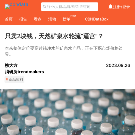
注册/
登录
New
首页
报告
看点
活动
榜单
CBNDataBox
只卖2块钱，天然矿泉水轮流“逼宫”？
本来整体定价要高过纯净水的矿泉水产品，正在下探市场价格边
界。
柳大方
2023.09.26
消研所trendmakers
#
食品饮料