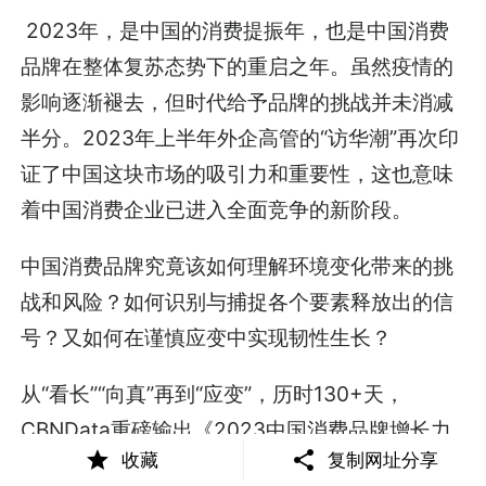
2023年，是中国的消费提振年，也是中国消费
品牌在整体复苏态势下的重启之年。虽然疫情的
影响逐渐褪去，但时代给予品牌的挑战并未消减
半分。2023年上半年外企高管的“访华潮”再次印
证了中国这块市场的吸引力和重要性，这也意味
着中国消费企业已进入全面竞争的新阶段。
中国消费品牌究竟该如何理解环境变化带来的挑
战和风险？如何识别与捕捉各个要素释放出的信
号？又如何在谨慎应变中实现韧性生长？
从“看长”“向真”再到“应变”，历时130+天，
CBNData重磅输出《2023中国消费品牌增长力
收藏
复制网址分享
白皮书》（以下简称《白皮书》），共计超20万