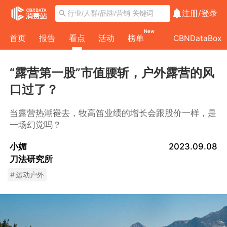
注册/
登录
New
首页
报告
看点
活动
榜单
CBNDataBox
“露营第一股”市值腰斩，户外露营的风
口过了？
当露营热潮褪去，牧高笛业绩的增长会跟股价一样，是
一场幻觉吗？
小媚
2023.09.08
刀法研究所
#
运动户外