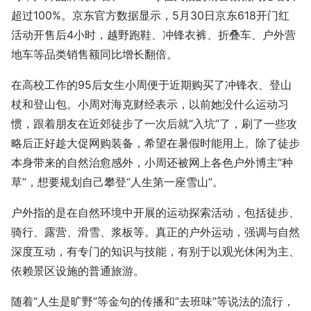
超过100%。京东官方数据显示，5月30日京东618开门红
活动开售后4小时，越野跑鞋、冲锋衣裤、折叠车、户外营
地车等品类销售额同比增长翻倍。
在高校工作的95后女生小周便于近期购买了冲锋衣、登山
杖和登山包。小周对海克财经表示，以前她没什么运动习
惯，跟着朋友在近郊徒步了一次后就“入坑”了，刷了一些攻
略后正好趁大促网购装备，希望在暑假时能用上。除了徒步
本身带来的自然治愈感外，小周还被网上各色户外博主“种
草”，想要规划自己攀登“人生第一座雪山”。
户外指的是在自然环境中开展的运动探索活动，包括徒步、
骑行、露营、滑雪、浆板等。真正的户外运动，强调与自然
深度互动，有专门的知识与技能，有别于以观光休闲为主、
依赖景区设施的普通旅游。
随着“人生是旷野”等金句的传播和“去班味”等说法的流行，