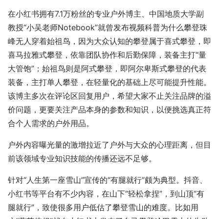
在小红书拥有7.1万粉丝的专业户外博主、中国地质大学副
教授“小吴老师Notebook”就曾发布视频科普为什么攀登珠
峰无人穿着始祖鸟，因为大众认知的攀登属于喜式攀登，即
喜马拉雅式攀登，依靠团队协作和后勤保障，装备主打“量
大管饱”；始祖鸟则是阿式攀登，即阿尔卑斯式攀登的代表
装备，主打单人攀登，在轻量化的基础上尽可能提升性能。
该博主多次在评论区回复用户，希望大家不止关注品牌的溢
价问题，更要关注产品本身的参数和知识，以便挑选真正符
合个人需求的户外用品。
户外内容曝光量的激增拉近了户外与大众的心理距离，但目
前该领域专业知识技能的传播还远不足够。
针对“人生第一座雪山”宣传的“有腿就行”颇为典型。抖音、
小红书等平台有不少内容，在山下“轻松拿捏”，到山顶“有
腿就行”，致使很多用户低估了攀登雪山的难度。比如用