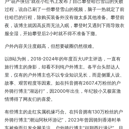
户“葫芦侠侣”就在小红书上发布了自己攀登哈巴雪山的失败
过程，说自己刷了一些攀登雪山的视频，脑子一热就定了前
往哈巴的行程，除购买装备外没有做太多其他准备。攀登前
夜，该博主就因高反而无法入眠，攀登时又遇到下雨导致衣
服全湿，开始攀登后2小时就不得不准备下撤。
户外内容关注度颇高，但想要破圈仍然很难。
以B站为例，2018-2024年的年度百大UP主评选，一直有
旅行博主的身影，却看不到纯户外博主。各平台头部达人
里，仅有的户外博主也不以专业知识见长，而是侧重人设、
故事、艰苦程度等因素。如在抖音拥有2607.4万粉丝的户
外骑行博主“湖远行”，因2000年出生，年纪较小又极富激
情博得了网友们的喜爱。
有些博主的走红实属机缘巧合。在抖音拥有130万粉丝的户
外骑行博主“潮汕阿秋环游记”，2023年曾因骑到香港时单
车被偷而引发全网关注。户外骑行博主“赵朔西行漫记”，目