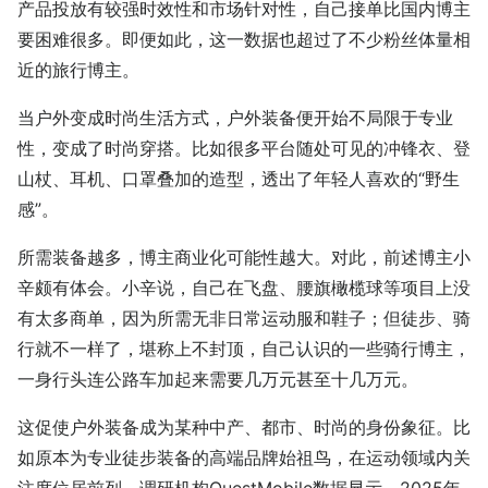
产品投放有较强时效性和市场针对性，自己接单比国内博主
要困难很多。即便如此，这一数据也超过了不少粉丝体量相
近的旅行博主。
当户外变成时尚生活方式，户外装备便开始不局限于专业
性，变成了时尚穿搭。比如很多平台随处可见的冲锋衣、登
山杖、耳机、口罩叠加的造型，透出了年轻人喜欢的“野生
感”。
所需装备越多，博主商业化可能性越大。对此，前述博主小
辛颇有体会。小辛说，自己在飞盘、腰旗橄榄球等项目上没
有太多商单，因为所需无非日常运动服和鞋子；但徒步、骑
行就不一样了，堪称上不封顶，自己认识的一些骑行博主，
一身行头连公路车加起来需要几万元甚至十几万元。
这促使户外装备成为某种中产、都市、时尚的身份象征。比
如原本为专业徒步装备的高端品牌始祖鸟，在运动领域内关
注度位居前列。调研机构QuestMobile数据显示，2025年