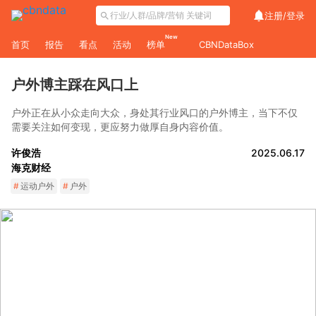
注册/
登录
New
首页
报告
看点
活动
榜单
CBNDataBox
户外博主踩在风口上
户外正在从小众走向大众，身处其行业风口的户外博主，当下不仅
需要关注如何变现，更应努力做厚自身内容价值。
许俊浩
2025.06.17
海克财经
#
运动户外
#
户外