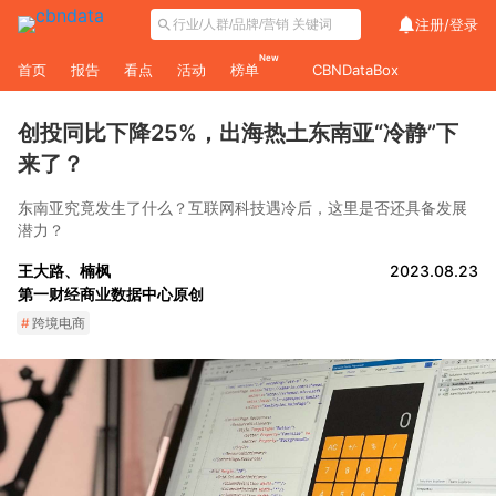
注册/
登录
New
首页
报告
看点
活动
榜单
CBNDataBox
创投同比下降25%，出海热土东南亚“冷静”下
来了？
东南亚究竟发生了什么？互联网科技遇冷后，这里是否还具备发展
潜力？
王大路、楠枫
2023.08.23
第一财经商业数据中心原创
#
跨境电商