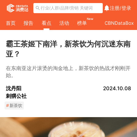
注册/
登录
New
首页
报告
看点
活动
榜单
CBNDataBox
霸王茶姬下南洋，新茶饮为何沉迷东南
亚？
在东南亚这片滚烫的淘金地上，新茶饮的热战才刚刚开
始。
沈丹阳
2024.10.08
刺猬公社
#
新茶饮