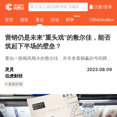
注册/
登录
New
首页
报告
看点
活动
榜单
CBNDataBox
营销仍是未来“重头戏”的敷尔佳，能否
筑起下半场的壁垒？
看似一路顺风顺水的敷尔佳，并非拿着躺赢的号码牌。
灵灵
2023.08.09
伯虎财经
#
美容护肤