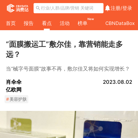
注册/
登录
New
首页
报告
看点
活动
榜单
CBNDataBox
“面膜搬运工”敷尔佳，靠营销能走多
远？
当“械字号面膜”故事不再，敷尔佳又将如何实现增长？
肖伞伞
2023.08.02
亿欧网
#
美容护肤